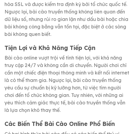
hóa SSL và được kiểm tra định kỳ bởi tổ chức quốc tế.
Ngược lại, bài cào truyền thống không liên quan đến
dữ liệu số, nhưng rủi ro gian lận như dấu bài hoặc chia
bài không công bằng vẫn tồn tại, đặc biệt ở các sòng
bài không quen biết.
Tiện Lợi và Khả Năng Tiếp Cận
Bài cào online vượt trội về tính tiện lợi, với khả năng
truy cập 24/7 và không cần di chuyển. Người chơi chỉ
cần một chiếc điện thoại thông minh và kết nối internet
là có thể tham gia. Ngược lại, bài cào truyền thống
yêu cầu sự chuẩn bị kỹ lưỡng hơn, từ việc tìm người
chơi đến tổ chức không gian. Tuy nhiên, với những ai
yêu thích cảm giác thực tế, bài cào truyền thống vẫn
là lựa chọn khó thay thế.
Các Biến Thể Bài Cào Online Phổ Biến
Cả hai hình thức bài cào đều có các biến thể thú vị,