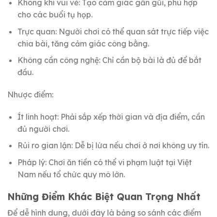
Không khí vui vẻ: Tạo cảm giác gần gũi, phù hợp
cho các buổi tụ họp.
Trực quan: Người chơi có thể quan sát trực tiếp việc
chia bài, tăng cảm giác công bằng.
Không cần công nghệ: Chỉ cần bộ bài là đủ để bắt
đầu.
Nhược điểm:
Ít linh hoạt: Phải sắp xếp thời gian và địa điểm, cần
đủ người chơi.
Rủi ro gian lận: Dễ bị lừa nếu chơi ở nơi không uy tín.
Pháp lý: Chơi ăn tiền có thể vi phạm luật tại Việt
Nam nếu tổ chức quy mô lớn.
Những Điểm Khác Biệt Quan Trọng Nhất
Để dễ hình dung, dưới đây là bảng so sánh các điểm