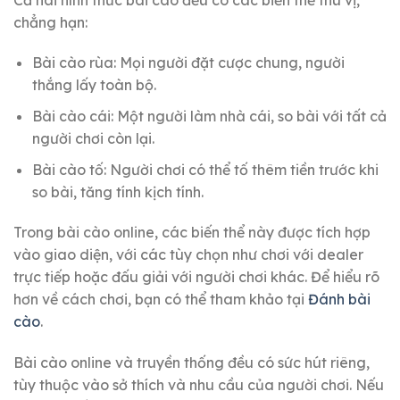
chẳng hạn:
Bài cào rùa: Mọi người đặt cược chung, người
thắng lấy toàn bộ.
Bài cào cái: Một người làm nhà cái, so bài với tất cả
người chơi còn lại.
Bài cào tố: Người chơi có thể tố thêm tiền trước khi
so bài, tăng tính kịch tính.
Trong bài cào online, các biến thể này được tích hợp
vào giao diện, với các tùy chọn như chơi với dealer
trực tiếp hoặc đấu giải với người chơi khác. Để hiểu rõ
hơn về cách chơi, bạn có thể tham khảo tại
Đánh bài
cào
.
Bài cào online và truyền thống đều có sức hút riêng,
tùy thuộc vào sở thích và nhu cầu của người chơi. Nếu