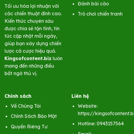
Đánh bài cào
Tối ưu hóa lợi nhuận với
các chiến thuật đỉnh cao.
Trò chơi chiến tranh
Kiến thức chuyên sâu
được chia sẻ tận tình, tin
tức cập nhật mỗi ngày,
giúp bạn xây dựng chiến
lược cá cược hiệu quả.
Kingsofcontent.biz
luôn
mang đến những điều
bất ngờ thú vị.
Chính sách
Liên hệ
Về Chúng Tôi
Website:
https://kingsofcontent.b
Chính Sách Bảo Mật
Hotline: 0943157564
Quyền Riêng Tư
Email: