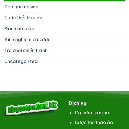
Cá cược casino
Cược thể thao ảo
Đánh bài cào
Kinh nghiệm cá cược
Trò chơi chiến tranh
Uncategorized
Dịch vụ
Cá cược casino
Cược thể thao ảo