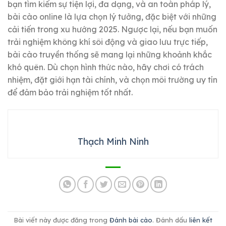
bạn tìm kiếm sự tiện lợi, đa dạng, và an toàn pháp lý,
bài cào online là lựa chọn lý tưởng, đặc biệt với những
cải tiến trong xu hướng 2025. Ngược lại, nếu bạn muốn
trải nghiệm không khí sôi động và giao lưu trực tiếp,
bài cào truyền thống sẽ mang lại những khoảnh khắc
khó quên. Dù chọn hình thức nào, hãy chơi có trách
nhiệm, đặt giới hạn tài chính, và chọn môi trường uy tín
để đảm bảo trải nghiệm tốt nhất.
Thạch Minh Ninh
Bài viết này được đăng trong
Đánh bài cào
. Đánh dấu
liên kết