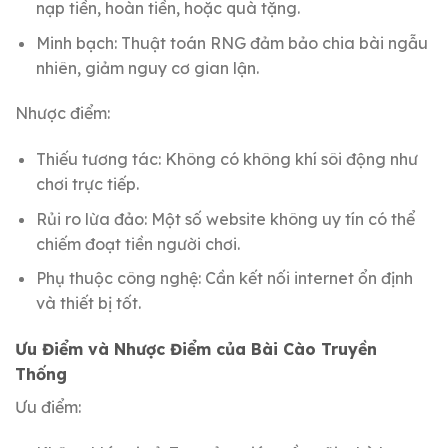
nạp tiền, hoàn tiền, hoặc quà tặng.
Minh bạch: Thuật toán RNG đảm bảo chia bài ngẫu
nhiên, giảm nguy cơ gian lận.
Nhược điểm:
Thiếu tương tác: Không có không khí sôi động như
chơi trực tiếp.
Rủi ro lừa đảo: Một số website không uy tín có thể
chiếm đoạt tiền người chơi.
Phụ thuộc công nghệ: Cần kết nối internet ổn định
và thiết bị tốt.
Ưu Điểm và Nhược Điểm của Bài Cào Truyền
Thống
Ưu điểm: