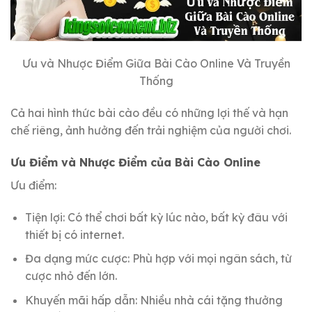
Ưu và Nhược Điểm Giữa Bài Cào Online Và Truyền
Thống
Cả hai hình thức bài cào đều có những lợi thế và hạn
chế riêng, ảnh hưởng đến trải nghiệm của người chơi.
Ưu Điểm và Nhược Điểm của Bài Cào Online
Ưu điểm:
Tiện lợi: Có thể chơi bất kỳ lúc nào, bất kỳ đâu với
thiết bị có internet.
Đa dạng mức cược: Phù hợp với mọi ngân sách, từ
cược nhỏ đến lớn.
Khuyến mãi hấp dẫn: Nhiều nhà cái tặng thưởng