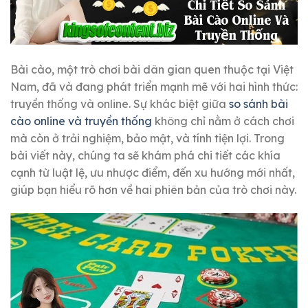
Bài cào, một trò chơi bài dân gian quen thuộc tại Việt
Nam, đã và đang phát triển mạnh mẽ với hai hình thức:
truyền thống và online. Sự khác biệt giữa
so sánh bài
cào online và truyền thống
không chỉ nằm ở cách chơi
mà còn ở trải nghiệm, bảo mật, và tính tiện lợi. Trong
bài viết này, chúng ta sẽ khám phá chi tiết các khía
cạnh từ luật lệ, ưu nhược điểm, đến xu hướng mới nhất,
giúp bạn hiểu rõ hơn về hai phiên bản của trò chơi này.