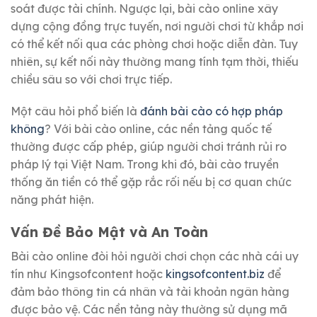
soát được tài chính. Ngược lại, bài cào online xây
dựng cộng đồng trực tuyến, nơi người chơi từ khắp nơi
có thể kết nối qua các phòng chơi hoặc diễn đàn. Tuy
nhiên, sự kết nối này thường mang tính tạm thời, thiếu
chiều sâu so với chơi trực tiếp.
Một câu hỏi phổ biến là
đánh bài cào có hợp pháp
không
? Với bài cào online, các nền tảng quốc tế
thường được cấp phép, giúp người chơi tránh rủi ro
pháp lý tại Việt Nam. Trong khi đó, bài cào truyền
thống ăn tiền có thể gặp rắc rối nếu bị cơ quan chức
năng phát hiện.
Vấn Đề Bảo Mật và An Toàn
Bài cào online đòi hỏi người chơi chọn các nhà cái uy
tín như Kingsofcontent hoặc
kingsofcontent.biz
để
đảm bảo thông tin cá nhân và tài khoản ngân hàng
được bảo vệ. Các nền tảng này thường sử dụng mã