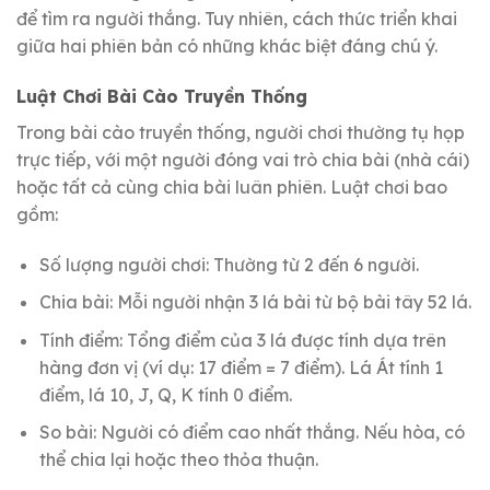
để tìm ra người thắng. Tuy nhiên, cách thức triển khai
giữa hai phiên bản có những khác biệt đáng chú ý.
Luật Chơi Bài Cào Truyền Thống
Trong bài cào truyền thống, người chơi thường tụ họp
trực tiếp, với một người đóng vai trò chia bài (nhà cái)
hoặc tất cả cùng chia bài luân phiên. Luật chơi bao
gồm:
Số lượng người chơi: Thường từ 2 đến 6 người.
Chia bài: Mỗi người nhận 3 lá bài từ bộ bài tây 52 lá.
Tính điểm: Tổng điểm của 3 lá được tính dựa trên
hàng đơn vị (ví dụ: 17 điểm = 7 điểm). Lá Át tính 1
điểm, lá 10, J, Q, K tính 0 điểm.
So bài: Người có điểm cao nhất thắng. Nếu hòa, có
thể chia lại hoặc theo thỏa thuận.