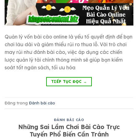
Quản lý vốn bài cào online là yếu tố quyết định để bạn
chơi lâu dài và giảm thiểu rủi ro thua lỗ. Với trò chơi
may rủi như đánh bài cào, việc áp dụng các chiến
lược quản lý tài chính thông minh sẽ giúp bạn kiểm
soát tốt ngân sách, tối ưu hóa
TIẾP TỤC ĐỌC
→
Đăng trong
Đánh bài cào
ĐÁNH BÀI CÀO
Những Sai Lầm Chơi Bài Cào Trực
Tuyến Phổ Biến Cần Tránh