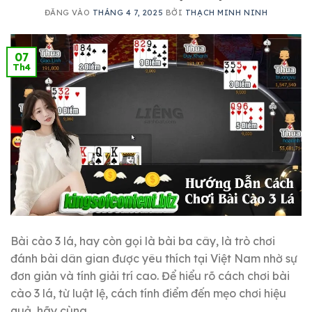
ĐĂNG VÀO
THÁNG 4 7, 2025
BỞI
THẠCH MINH NINH
07
Th4
Bài cào 3 lá, hay còn gọi là bài ba cây, là trò chơi
đánh bài dân gian được yêu thích tại Việt Nam nhờ sự
đơn giản và tính giải trí cao. Để hiểu rõ cách chơi bài
cào 3 lá, từ luật lệ, cách tính điểm đến mẹo chơi hiệu
quả, hãy cùng