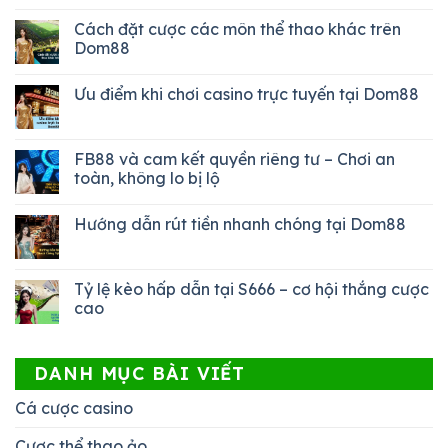
Cách đặt cược các môn thể thao khác trên
Dom88
Ưu điểm khi chơi casino trực tuyến tại Dom88
FB88 và cam kết quyền riêng tư – Chơi an
toàn, không lo bị lộ
Hướng dẫn rút tiền nhanh chóng tại Dom88
Tỷ lệ kèo hấp dẫn tại S666 – cơ hội thắng cược
cao
DANH MỤC BÀI VIẾT
Cá cược casino
Cược thể thao ảo