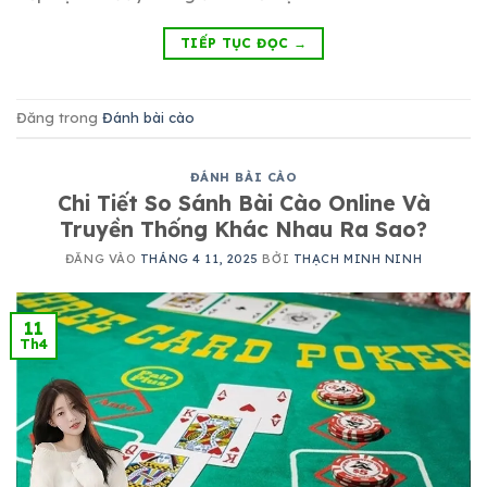
TIẾP TỤC ĐỌC
→
Đăng trong
Đánh bài cào
ĐÁNH BÀI CÀO
Chi Tiết So Sánh Bài Cào Online Và
Truyền Thống Khác Nhau Ra Sao?
ĐĂNG VÀO
THÁNG 4 11, 2025
BỞI
THẠCH MINH NINH
11
Th4