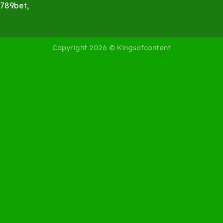
789bet
,
Copyright 2026 ©
Kingsofcontent