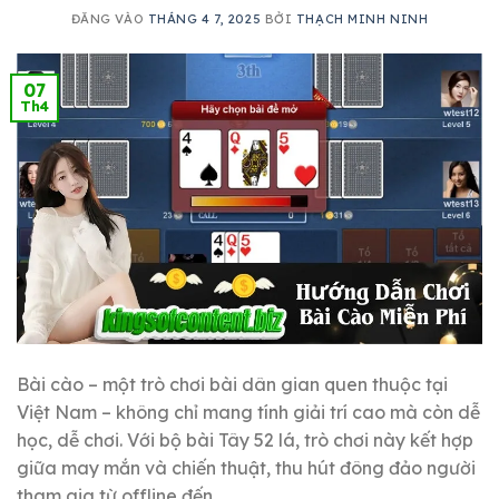
ĐĂNG VÀO
THÁNG 4 7, 2025
BỞI
THẠCH MINH NINH
07
Th4
Bài cào – một trò chơi bài dân gian quen thuộc tại
Việt Nam – không chỉ mang tính giải trí cao mà còn dễ
học, dễ chơi. Với bộ bài Tây 52 lá, trò chơi này kết hợp
giữa may mắn và chiến thuật, thu hút đông đảo người
tham gia từ offline đến