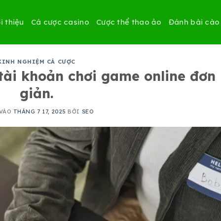
i thiệu
Cá cược casino
Cược thể thao ảo
Đánh bài cào
KINH NGHIỆM CÁ CƯỢC
ài khoản chơi game online đơn
giản.
 VÀO
THÁNG 7 17, 2025
BỞI
SEO