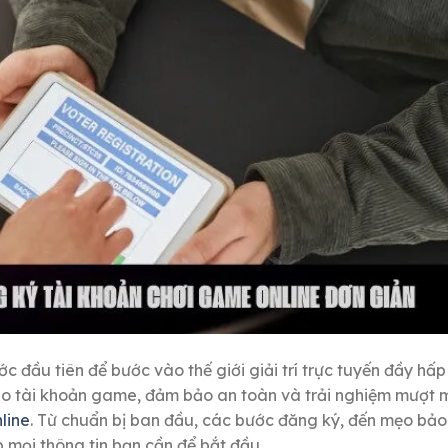
ớc đầu tiên để bước vào thế giới giải trí trực tuyến đầy hấp
tạo tài khoản game, đảm bảo an toàn và trải nghiệm mượt 
nline
. Từ chuẩn bị ban đầu, các bước đăng ký, đến mẹo bả
p mọi thông tin bạn cần để bắt đầu.