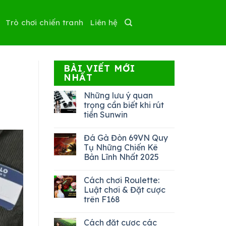
Trò chơi chiến tranh
Liên hệ
BÀI VIẾT MỚI
NHẤT
Những lưu ý quan
trọng cần biết khi rút
tiền Sunwin
Đá Gà Đòn 69VN Quy
Tụ Những Chiến Kê
Bản Lĩnh Nhất 2025
Cách chơi Roulette:
Luật chơi & Đặt cược
trên F168
Cách đặt cược các