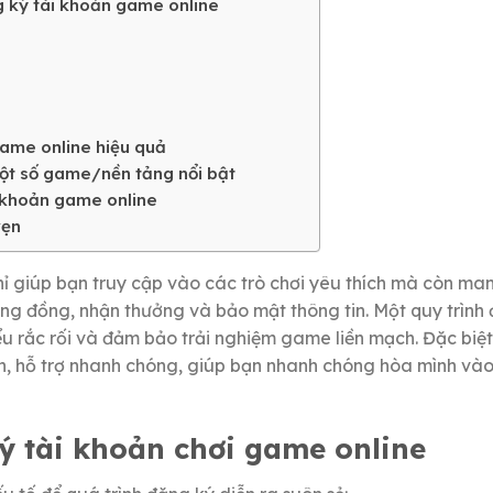
g ký tài khoản game online
game online hiệu quả
một số game/nền tảng nổi bật
 khoản game online
vẹn
ỉ giúp bạn truy cập vào các trò chơi yêu thích mà còn man
a cộng đồng, nhận thưởng và bảo mật thông tin. Một quy trình
iểu rắc rối và đảm bảo trải nghiệm game liền mạch. Đặc biệt
iện, hỗ trợ nhanh chóng, giúp bạn nhanh chóng hòa mình và
ý tài khoản chơi game online