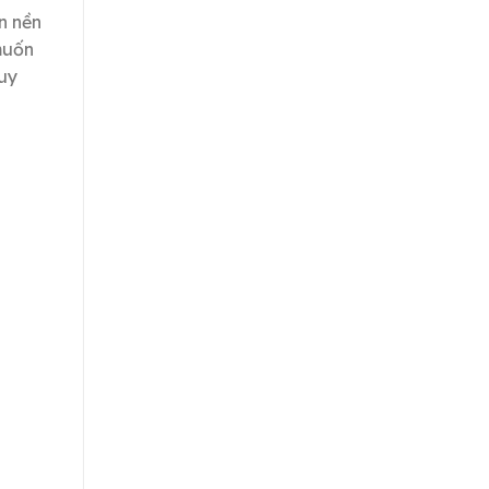
n nền
muốn
uy