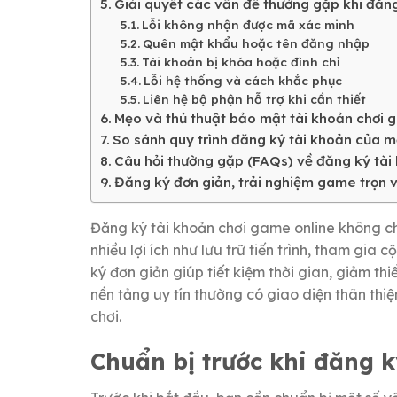
Giải quyết các vấn đề thường gặp khi đăn
Lỗi không nhận được mã xác minh
Quên mật khẩu hoặc tên đăng nhập
Tài khoản bị khóa hoặc đình chỉ
Lỗi hệ thống và cách khắc phục
Liên hệ bộ phận hỗ trợ khi cần thiết
Mẹo và thủ thuật bảo mật tài khoản chơi 
So sánh quy trình đăng ký tài khoản của 
Câu hỏi thường gặp (FAQs) về đăng ký tài
Đăng ký đơn giản, trải nghiệm game trọn 
Đăng ký tài khoản chơi game online không ch
nhiều lợi ích như lưu trữ tiến trình, tham gi
ký đơn giản giúp tiết kiệm thời gian, giảm th
nền tảng uy tín thường có giao diện thân th
chơi.
Chuẩn bị trước khi đăng k