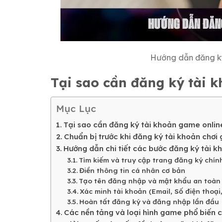
Hướng dẫn đăng ký
Tại sao cần đăng ký tài 
Mục Lục
Tại sao cần đăng ký tài khoản game onlin
Chuẩn bị trước khi đăng ký tài khoản chơi
Hướng dẫn chi tiết các bước đăng ký tài k
Tìm kiếm và truy cập trang đăng ký chín
Điền thông tin cá nhân cơ bản
Tạo tên đăng nhập và mật khẩu an toàn
Xác minh tài khoản (Email, Số điện thoại
Hoàn tất đăng ký và đăng nhập lần đầu
Các nền tảng và loại hình game phổ biến c