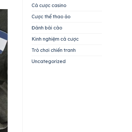
Cá cược casino
Cược thể thao ảo
Đánh bài cào
Kinh nghiệm cá cược
Trò chơi chiến tranh
Uncategorized