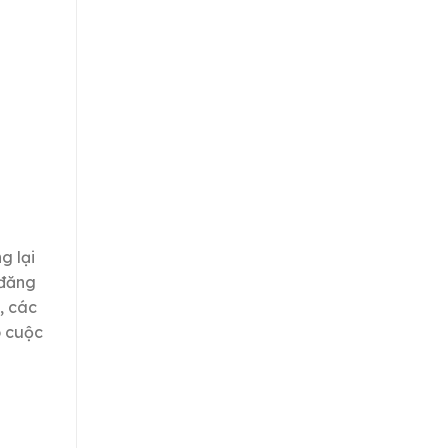
g lại
 đăng
, các
o cuộc