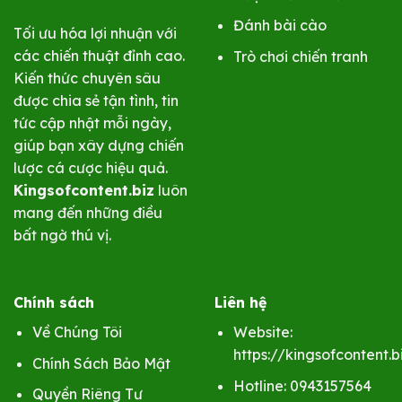
Đánh bài cào
Tối ưu hóa lợi nhuận với
các chiến thuật đỉnh cao.
Trò chơi chiến tranh
Kiến thức chuyên sâu
được chia sẻ tận tình, tin
tức cập nhật mỗi ngày,
giúp bạn xây dựng chiến
lược cá cược hiệu quả.
Kingsofcontent.biz
luôn
mang đến những điều
bất ngờ thú vị.
Chính sách
Liên hệ
Về Chúng Tôi
Website:
https://kingsofcontent.b
Chính Sách Bảo Mật
Hotline: 0943157564
Quyền Riêng Tư