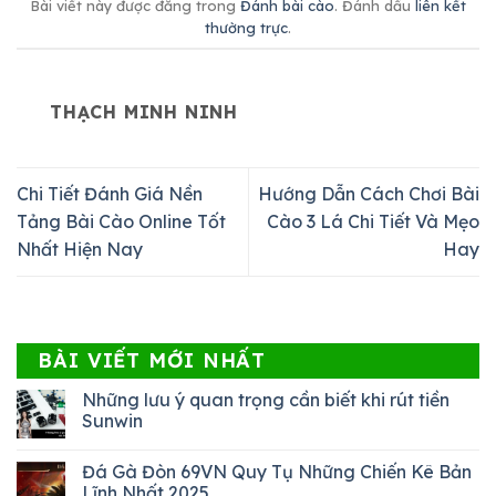
Bài viết này được đăng trong
Đánh bài cào
. Đánh dấu
liên kết
thường trực
.
THẠCH MINH NINH
Chi Tiết Đánh Giá Nền
Hướng Dẫn Cách Chơi Bài
Tảng Bài Cào Online Tốt
Cào 3 Lá Chi Tiết Và Mẹo
Nhất Hiện Nay
Hay
BÀI VIẾT MỚI NHẤT
Những lưu ý quan trọng cần biết khi rút tiền
Sunwin
Đá Gà Đòn 69VN Quy Tụ Những Chiến Kê Bản
Lĩnh Nhất 2025