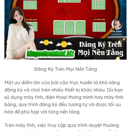
Đăng Ký Trên Mọi Nền Tảng
Một ưu điểm lớn của bài cào trực tuyến là khả năng
đăng ký và chơi trên nhiều thiết bị khác nhau. Dù bạn
sử dụng máy tính, điện thoại thông minh hay máy tính
bảng, quy trình đăng ký đều tương tự và được tối ưu
hóa để phù hợp với từng nền tảng.
Trên máy tính, việc truy cập qua trình duyệt thường