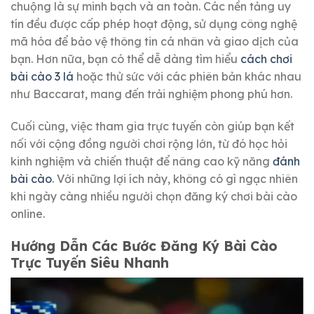
chuộng là sự minh bạch và an toàn. Các nền tảng uy
tín đều được cấp phép hoạt động, sử dụng công nghệ
mã hóa để bảo vệ thông tin cá nhân và giao dịch của
bạn. Hơn nữa, bạn có thể dễ dàng tìm hiểu
cách chơi
bài cào 3 lá
hoặc thử sức với các phiên bản khác nhau
như Baccarat, mang đến trải nghiệm phong phú hơn.
Cuối cùng, việc tham gia trực tuyến còn giúp bạn kết
nối với cộng đồng người chơi rộng lớn, từ đó học hỏi
kinh nghiệm và chiến thuật để nâng cao kỹ năng
đánh
bài cào
. Với những lợi ích này, không có gì ngạc nhiên
khi ngày càng nhiều người chọn đăng ký chơi bài cào
online.
Hướng Dẫn Các Bước Đăng Ký Bài Cào
Trực Tuyến Siêu Nhanh