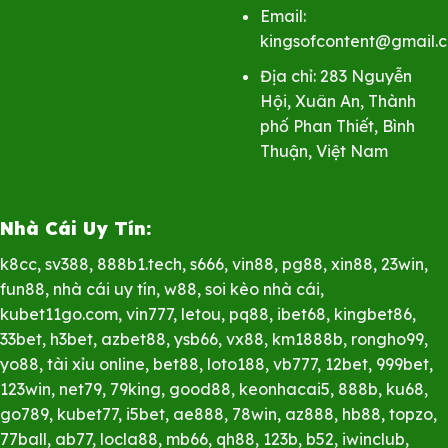
Email:
kingsofcontent@gmail.
Địa chỉ: 283 Nguyễn
Hội, Xuân An, Thành
phố Phan Thiết, Bình
Thuận, Việt Nam
Nhà Cái Uy Tín:
k8cc
,
sv388
,
888b1.tech
,
s666
,
vin88
,
pg88
,
xin88
,
23win
,
fun88
,
nhà cái uy tín
,
w88
,
soi kèo nhà cái
,
kubet11go.com
,
vin777
,
letou
,
pq88
,
ibet68
,
kingbet86
,
33bet
,
h3bet
,
azbet88
,
ysb66
,
vx88
,
km1888b
,
rongho99
,
yo88
,
tài xỉu online
,
bet88
,
loto188
,
vb777
,
12bet
,
999bet
,
123win
,
net79
,
79king
,
good88
,
keonhacai5
,
888b
,
ku68
,
go789
,
kubet77
,
i5bet
,
ae888
,
78win
,
az888
,
hb88
,
topzo
,
77ball
,
ab77
,
locla88
,
mb66
,
qh88
,
123b
,
b52
,
iwinclub
,