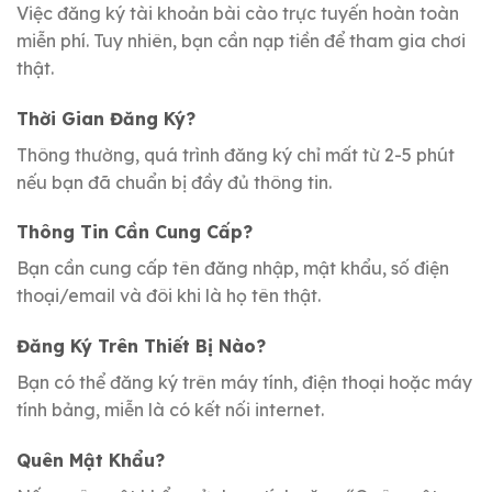
Việc đăng ký tài khoản bài cào trực tuyến hoàn toàn
miễn phí. Tuy nhiên, bạn cần nạp tiền để tham gia chơi
thật.
Thời Gian Đăng Ký?
Thông thường, quá trình đăng ký chỉ mất từ 2-5 phút
nếu bạn đã chuẩn bị đầy đủ thông tin.
Thông Tin Cần Cung Cấp?
Bạn cần cung cấp tên đăng nhập, mật khẩu, số điện
thoại/email và đôi khi là họ tên thật.
Đăng Ký Trên Thiết Bị Nào?
Bạn có thể đăng ký trên máy tính, điện thoại hoặc máy
tính bảng, miễn là có kết nối internet.
Quên Mật Khẩu?