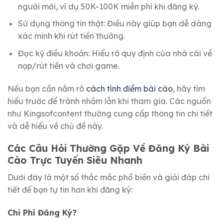
người mới, ví dụ 50K-100K miễn phí khi đăng ký.
Sử dụng thông tin thật: Điều này giúp bạn dễ dàng
xác minh khi rút tiền thưởng.
Đọc kỹ điều khoản: Hiểu rõ quy định của nhà cái về
nạp/rút tiền và chơi game.
Nếu bạn cần nắm rõ
cách tính điểm bài cào
, hãy tìm
hiểu trước để tránh nhầm lẫn khi tham gia. Các nguồn
như Kingsofcontent thường cung cấp thông tin chi tiết
và dễ hiểu về chủ đề này.
Các Câu Hỏi Thường Gặp Về Đăng Ký Bài
Cào Trực Tuyến Siêu Nhanh
Dưới đây là một số thắc mắc phổ biến và giải đáp chi
tiết để bạn tự tin hơn khi đăng ký:
Chi Phí Đăng Ký?