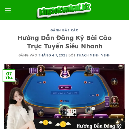
Bỏ
qua
nội
dung
ĐÁNH BÀI CÀO
Hướng Dẫn Đăng Ký Bài Cào
Trực Tuyến Siêu Nhanh
ĐĂNG VÀO
THÁNG 4 7, 2025
BỞI
THẠCH MINH NINH
07
Th4